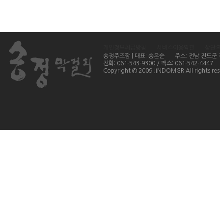
개인정보취급방침
서비스이용약관
상단
송정주조장 | 대표: 송은순
주소: 전남 진도군
전화: 061-543-9300 / 팩스: 061-542-4447
Copyright © 2009 JINDOMGR All rights res