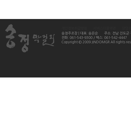
개인정보취급방침
서비스이용약관
상단
송정주조장 | 대표: 송은순
주소: 전남 진도군
전화: 061-543-9300 / 팩스: 061-542-4447
Copyright © 2009 JINDOMGR All rights res