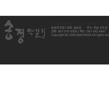
개인정보취급방침
서비스이용약관
상단
송정주조장 | 대표: 송은순
주소: 전남 진도군
전화: 061-543-9300 / 팩스: 061-542-4447
Copyright © 2009 JINDOMGR All rights res