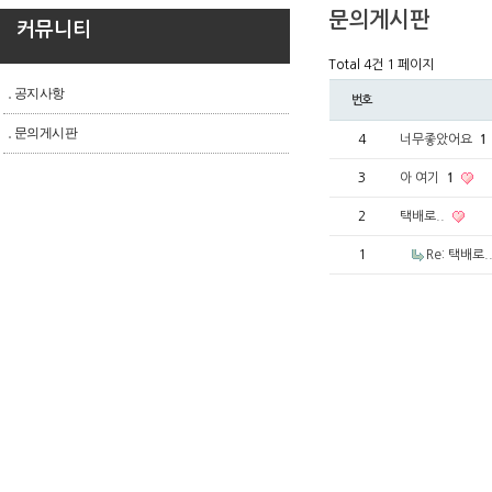
문의게시판
커뮤니티
Total 4건
1 페이지
공지사항
번호
문의게시판
4
너무좋았어요
1
3
아 여기
1
2
택배로..
1
Re: 택배로.