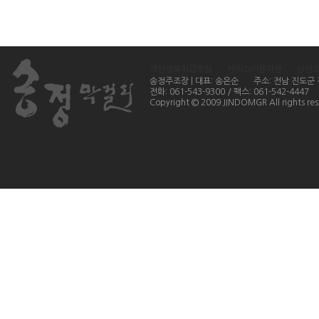
개인정보취급방침
서비스이용약관
상단
송정주조장 | 대표: 송은순
주소: 전남 진도군
전화: 061-543-9300 / 팩스: 061-542-4447
Copyright © 2009 JINDOMGR All rights res