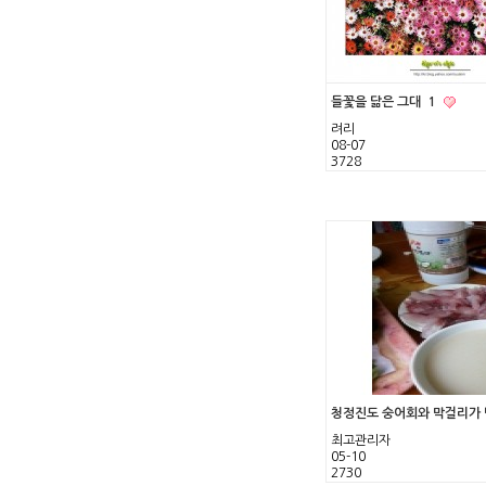
들꽃을 닮은 그대
1
려리
08-07
3728
청정진도 숭어회와 막걸리가 
최고관리자
05-10
2730