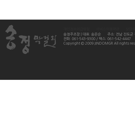
개인정보취급방침
서비스이용약관
상단
송정주조장 | 대표: 송은순
주소: 전남 진도군
전화: 061-543-9300 / 팩스: 061-542-4447
Copyright © 2009 JINDOMGR All rights res