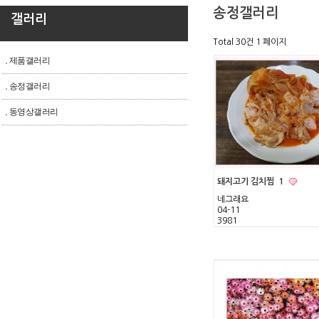
송정갤러리
갤러리
Total 30건
1 페이지
제품갤러리
송정갤러리
동영상갤러리
돼지고기 김치찜
1
네그래요
04-11
3981