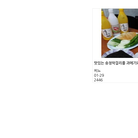
맛있는 송정막걸리를 과메기
찌노
01-29
2446